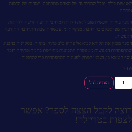
לאנושות כולה. וככל שהתודעה של האדם מתרחבת, המהות של הדמות
נפתחת.
הספר בחירה חופשית מוביל את הקורא למרחבי תודעה חדשה ולקריאת
התנ״ך מפרספקטיבה רחבה, מנקודת זמן עכשווית שבה התרחבה התודעה
האנושית.
הספר מזמין את הקורא לבוא אל פתחו בלב פתוח, בהגות, בסקרנות בהבנה,
שהתפתחות האנושות מאפשרת התבוננות מחודשת בתנ״ך ופתיחת רובד
נוסף הנמצא בו, ושכמו המתין לפעימת ההתפתחות כדי להתגלות.
70
₪
הוספה לסל
רוצה לקבל הצצה לספר?
אפשר
לצפות בטריילר!